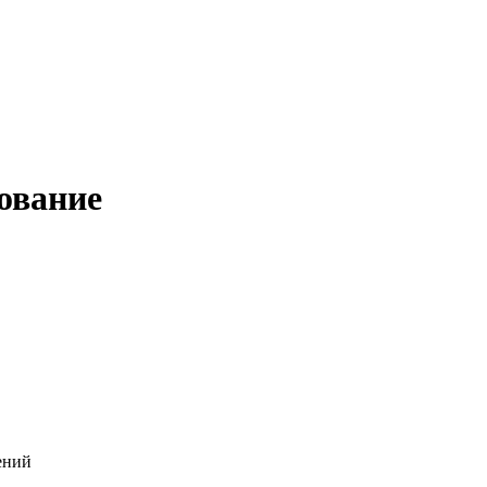
ование
ений