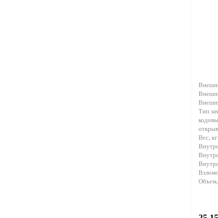
Внешня
Внешн
Внешня
Тип за
кодовы
откры
Вес, кг
Внутре
Внутре
Внутре
Взломо
Объем,
25 1