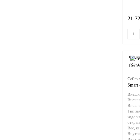
21 7
Скидка
Новин
Сейф 
Smart
Внешня
Внешн
Внешня
Тип за
кодовы
откры
Вес, кг
Внутре
Внутре