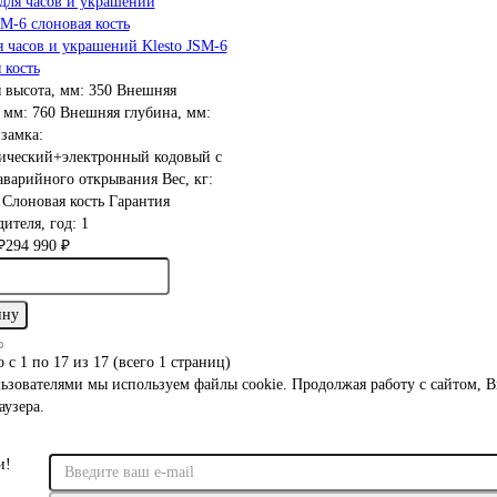
 часов и украшений Klesto JSM-6
 кость
 высота, мм:
350
Внешняя
 мм:
760
Внешняя глубина, мм:
замка:
ический+электронный кодовый с
аварийного открывания
Вес, кг:
:
Слоновая кость
Гарантия
ителя, год:
1
₽
294 990 ₽
ину
 с 1 по 17 из 17 (всего 1 страниц)
льзователями мы используем файлы cookie. Продолжая работу с сайтом, В
аузера.
и!