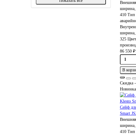
Показать все
Внешняя
ширина,
410
Тип 
аварийн
Внутрен
ширина,
325
Цве
производ
86 550 ₽
В корз
Скидка -
Новинка
Сейф дл
Smart J
Внешняя
ширина,
410
Тип 