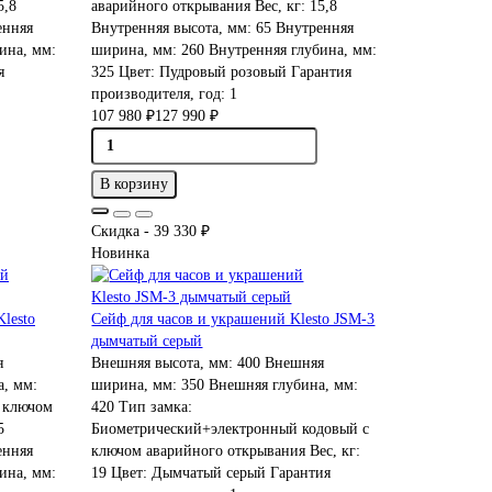
5,8
аварийного открывания
Вес, кг:
15,8
нняя
Внутренняя высота, мм:
65
Внутренняя
ина, мм:
ширина, мм:
260
Внутренняя глубина, мм:
я
325
Цвет:
Пудровый розовый
Гарантия
производителя, год:
1
107 980 ₽
127 990 ₽
В корзину
Скидка - 39 330 ₽
Новинка
lesto
Сейф для часов и украшений Klesto JSM-3
дымчатый серый
я
Внешняя высота, мм:
400
Внешняя
, мм:
ширина, мм:
350
Внешняя глубина, мм:
 ключом
420
Тип замка:
5
Биометрический+электронный кодовый с
нняя
ключом аварийного открывания
Вес, кг:
ина, мм:
19
Цвет:
Дымчатый серый
Гарантия