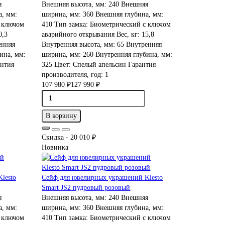
я
Внешняя высота, мм:
240
Внешняя
, мм:
ширина, мм:
360
Внешняя глубина, мм:
 ключом
410
Тип замка:
Биометрический с ключом
0,3
аварийного открывания
Вес, кг:
15,8
нняя
Внутренняя высота, мм:
65
Внутренняя
ина, мм:
ширина, мм:
260
Внутренняя глубина, мм:
нтия
325
Цвет:
Спелый апельсин
Гарантия
производителя, год:
1
107 980 ₽
127 990 ₽
В корзину
Скидка - 20 010 ₽
Новинка
lesto
Сейф для ювелирных украшений Klesto
Smart JS2 пудровый розовый
я
Внешняя высота, мм:
240
Внешняя
, мм:
ширина, мм:
360
Внешняя глубина, мм:
 ключом
410
Тип замка:
Биометрический с ключом