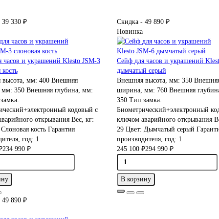
 39 330 ₽
Скидка - 49 890 ₽
Новинка
 часов и украшений Klesto JSM-3
Сейф для часов и украшений Kles
 кость
дымчатый серый
 высота, мм:
400
Внешняя
Внешняя высота, мм:
350
Внешня
 мм:
350
Внешняя глубина, мм:
ширина, мм:
760
Внешняя глубина
замка:
350
Тип замка:
ический+электронный кодовый с
Биометрический+электронный ко
аварийного открывания
Вес, кг:
ключом аварийного открывания
Ве
:
Слоновая кость
Гарантия
29
Цвет:
Дымчатый серый
Гарант
ителя, год:
1
производителя, год:
1
₽
234 990 ₽
245 100 ₽
294 990 ₽
ину
В корзину
 49 890 ₽