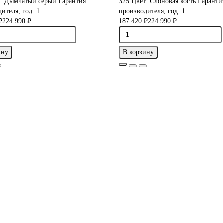
т:
Дымчатый серый
Гарантия
325
Цвет:
Слоновая кость
Гаранти
ителя, год:
1
производителя, год:
1
₽
224 990 ₽
187 420 ₽
224 990 ₽
ину
В корзину