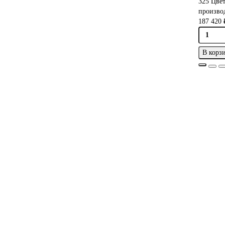
325
Цве
производ
187 420 
В корз