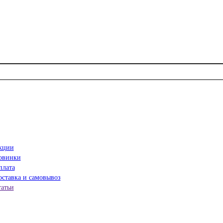
кции
овинки
плата
ставка и самовывоз
татьи