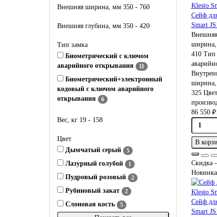
Внешняя ширина, мм
350
-
760
Сейф дл
Smart JS
Внешняя глубина, мм
350
-
420
Внешняя
ширина,
Тип замка
410
Тип 
Биометрический с ключом
аварийн
аварийного открывания
11
Внутрен
Биометрический+электронный
ширина,
кодовый с ключом аварийного
325
Цве
открывания
6
производ
86 550 ₽
Вес, кг
19
-
158
Цвет
В корз
Дымчатый серый
5
Скидка -
Лазурный голубой
1
Новинка
Пудровый розовый
2
Рубиновый закат
2
Сейф дл
Слоновая кость
5
Smart JS