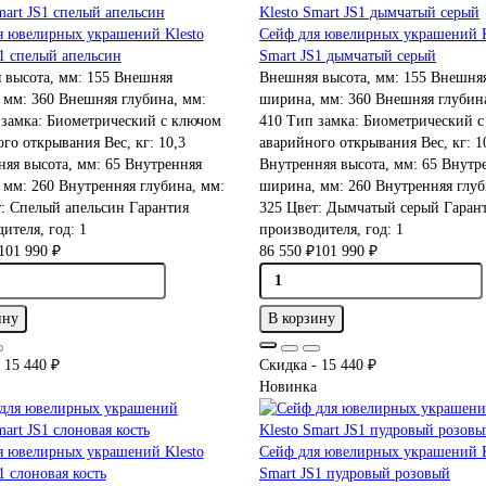
я ювелирных украшений Klesto
Сейф для ювелирных украшений K
1 спелый апельсин
Smart JS1 дымчатый серый
 высота, мм:
155
Внешняя
Внешняя высота, мм:
155
Внешня
 мм:
360
Внешняя глубина, мм:
ширина, мм:
360
Внешняя глубина
замка:
Биометрический с ключом
410
Тип замка:
Биометрический с
ого открывания
Вес, кг:
10,3
аварийного открывания
Вес, кг:
1
няя высота, мм:
65
Внутренняя
Внутренняя высота, мм:
65
Внутре
 мм:
260
Внутренняя глубина, мм:
ширина, мм:
260
Внутренняя глуб
т:
Спелый апельсин
Гарантия
325
Цвет:
Дымчатый серый
Гаран
ителя, год:
1
производителя, год:
1
101 990 ₽
86 550 ₽
101 990 ₽
ину
В корзину
 15 440 ₽
Скидка - 15 440 ₽
Новинка
я ювелирных украшений Klesto
Сейф для ювелирных украшений K
1 слоновая кость
Smart JS1 пудровый розовый