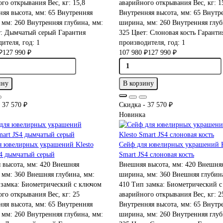
ого открывания
Вес, кг:
15,8
аварийного открывания
Вес, кг:
1
няя высота, мм:
65
Внутренняя
Внутренняя высота, мм:
65
Внутре
 мм:
260
Внутренняя глубина, мм:
ширина, мм:
260
Внутренняя глуб
т:
Дымчатый серый
Гарантия
325
Цвет:
Слоновая кость
Гаранти
ителя, год:
1
производителя, год:
1
₽
127 990 ₽
107 980 ₽
127 990 ₽
ину
В корзину
 37 570 ₽
Скидка - 37 570 ₽
Новинка
я ювелирных украшений Klesto
Сейф для ювелирных украшений K
S4 дымчатый серый
Smart JS4 слоновая кость
 высота, мм:
420
Внешняя
Внешняя высота, мм:
420
Внешня
 мм:
360
Внешняя глубина, мм:
ширина, мм:
360
Внешняя глубина
замка:
Биометрический с ключом
410
Тип замка:
Биометрический с
ого открывания
Вес, кг:
25
аварийного открывания
Вес, кг:
2
няя высота, мм:
65
Внутренняя
Внутренняя высота, мм:
65
Внутре
 мм:
260
Внутренняя глубина, мм:
ширина, мм:
260
Внутренняя глуб