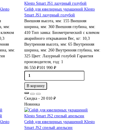
lesto
Сейф для ювелирных украшений Klesto
Smart JS1 лазурный голубой
я
Внешняя высота, мм:
155
Внешняя
, мм:
ширина, мм:
360
Внешняя глубина, мм:
 ключом
410
Тип замка:
Биометрический с ключом
0,3
аварийного открывания
Вес, кг:
10,3
нняя
Внутренняя высота, мм:
65
Внутренняя
ина, мм:
ширина, мм:
260
Внутренняя глубина, мм:
тия
325
Цвет:
Лазурный голубой
Гарантия
производителя, год:
1
86 550 ₽
101 990 ₽
В корзину
Скидка - 20 010 ₽
Новинка
lesto
Сейф для ювелирных украшений Klesto
Smart JS2 спелый апельсин