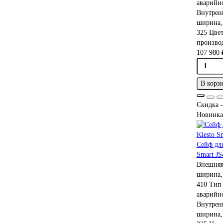
аварийн
Внутрен
ширина,
325
Цве
производ
107 980 
В корз
Скидка -
Новинка
Сейф дл
Smart J
Внешняя
ширина,
410
Тип 
аварийн
Внутрен
ширина,