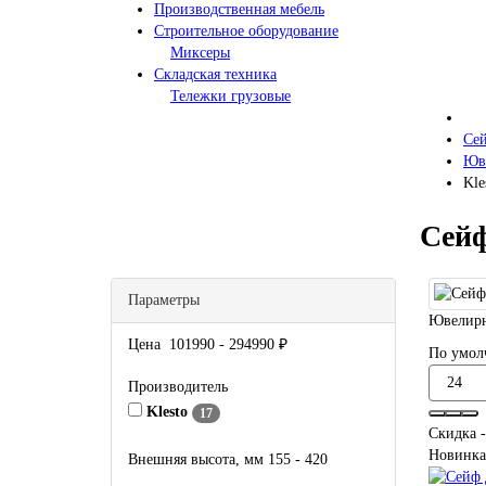
Производственная мебель
Строительное оборудование
Миксеры
Складская техника
Тележки грузовые
Се
Юв
Kle
Сейф
Параметры
Ювелирн
Цена
101990
-
294990
₽
По умол
Производитель
Klesto
17
Скидка -
Новинка
Внешняя высота, мм
155
-
420